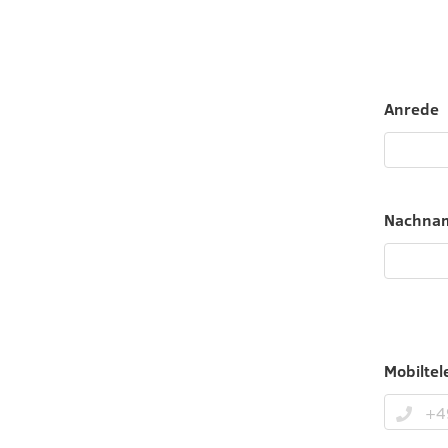
Anrede
Nachna
Mobiltel