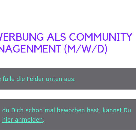
WERBUNG ALS COMMUNITY
NAGENMENT (M/W/D)
e fülle die Felder unten aus.
s du Dich schon mal beworben hast, kannst Du
h
hier anmelden
.