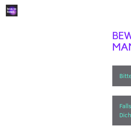
BE
MA
Bitt
Fall
Dic